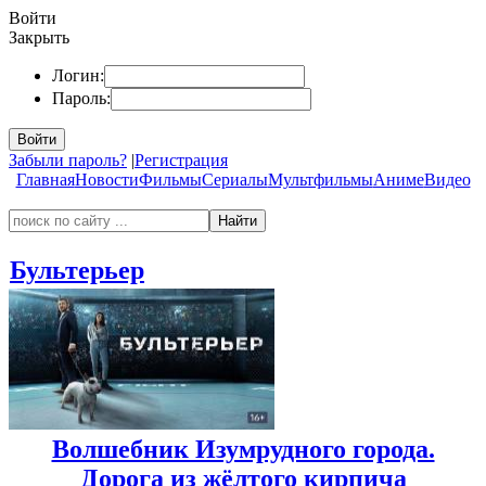
Войти
Закрыть
Логин:
Пароль:
Войти
Забыли пароль?
|
Регистрация
Главная
Новости
Фильмы
Сериалы
Мультфильмы
Аниме
Видео
Найти
Бультерьер
Волшебник Изумрудного города.
Дорога из жёлтого кирпича