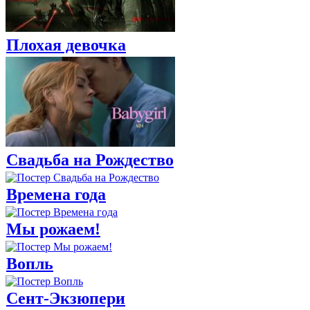
Плохая девочка
Свадьба на Рождество
Времена года
Мы рожаем!
Вопль
Сент-Экзюпери