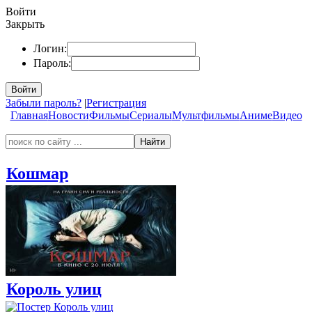
Войти
Закрыть
Логин:
Пароль:
Войти
Забыли пароль?
|
Регистрация
Главная
Новости
Фильмы
Сериалы
Мультфильмы
Аниме
Видео
Найти
Кошмар
Король улиц