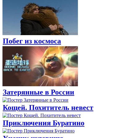
Побег из космоса
Затерянные в России
Кощей. Похититель невест
Приключения Буратино