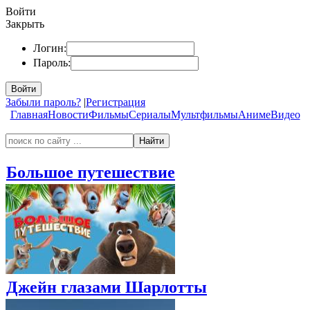
Войти
Закрыть
Логин:
Пароль:
Войти
Забыли пароль?
|
Регистрация
Главная
Новости
Фильмы
Сериалы
Мультфильмы
Аниме
Видео
Найти
Большое путешествие
Джейн глазами Шарлотты