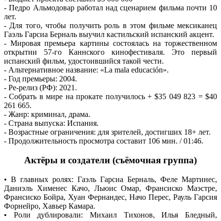
- Педро Альмодовар работал над сценарием фильма почти 10
лет.
- Для того, чтобы получить роль в этом фильме мексиканец
Гаэль Гарсиа Берналь выучил кастильский испанский акцент.
- Мировая премьера картины состоялась на торжественном
открытии 57-го Каннского кинофестиваля. Это первый
испанский фильм, удостоившийся такой чести.
- Альтернативное название: «La mala educación».
- Год премьеры: 2004.
- Ре-релиз (РФ): 2021.
- Собрать в мире на прокате получилось + $35 049 823 = $40
261 665.
- Жанр: криминал, драма.
- Страна выпуска: Испания.
- Возрастные ограничения: для зрителей, достигших 18+ лет.
- Продолжительность просмотра составит 106 мин. / 01:46.
Актёры и создатели (cъёмочная группа)
• В главных ролях: Гаэль Гарсиа Берналь, Феле Мартинес,
Даниэль Хименес Качо, Льюис Омар, Франсиско Маэстре,
Франсиско Бойра, Хуан Фернандес, Начо Перес, Рауль Гарсия
Форнейро, Хавьер Камара.
• Роли дублировали: Михаил Тихонов, Илья Бледный,