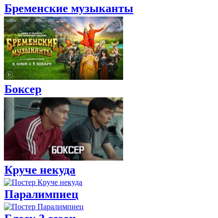
Бременские музыканты
Боксер
Круче некуда
Паралимпиец