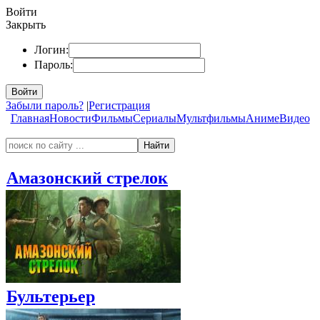
Войти
Закрыть
Логин:
Пароль:
Войти
Забыли пароль?
|
Регистрация
Главная
Новости
Фильмы
Сериалы
Мультфильмы
Аниме
Видео
Найти
Амазонский стрелок
Бультерьер