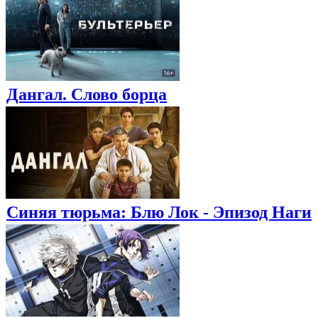
Дангал. Слово борца
Синяя тюрьма: Блю Лок - Эпизод Наги